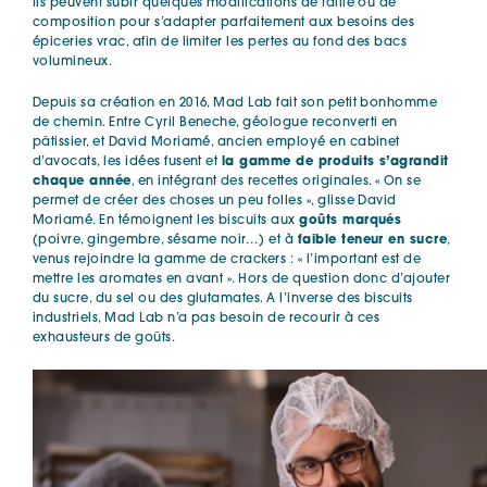
Ils peuvent subir quelques modifications de taille ou de
composition pour s’adapter parfaitement aux besoins des
épiceries vrac, afin de limiter les pertes au fond des bacs
volumineux.
Depuis sa création en 2016, Mad Lab fait son petit bonhomme
de chemin. Entre Cyril Beneche, géologue reconverti en
pâtissier, et David Moriamé, ancien employé en cabinet
d’avocats, les idées fusent et
la gamme de produits s’agrandit
chaque année
, en intégrant des recettes originales. « On se
permet de créer des choses un peu folles », glisse David
Moriamé. En témoignent les biscuits aux
goûts marqués
(poivre, gingembre, sésame noir…) et à
faible teneur en sucre
,
venus rejoindre la gamme de crackers : « l’important est de
mettre les aromates en avant ». Hors de question donc d’ajouter
du sucre, du sel ou des glutamates. A l’inverse des biscuits
industriels, Mad Lab n’a pas besoin de recourir à ces
exhausteurs de goûts.