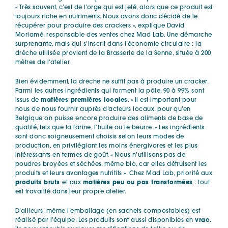
« Très souvent, c’est de l’orge qui est jeté, alors que ce produit est
toujours riche en nutriments. Nous avons donc décidé de le
récupérer pour produire des crackers », explique David
Moriamé, responsable des ventes chez Mad Lab. Une démarche
surprenante, mais qui s’inscrit dans l’économie circulaire : la
drêche utilisée provient de la Brasserie de la Senne, située à 200
mètres de l’atelier.
Bien évidemment, la drêche ne suffit pas à produire un cracker.
Parmi les autres ingrédients qui forment la pâte, 90 à 99% sont
issus de
matières premières locales
. « Il est important pour
nous de nous fournir auprès d’acteurs locaux, pour qu’en
Belgique on puisse encore produire des aliments de base de
qualité, tels que la farine, l’huile ou le beurre. » Les ingrédients
sont donc soigneusement choisis selon leurs modes de
production, en privilégiant les moins énergivores et les plus
intéressants en termes de goût. « Nous n’utilisons pas de
poudres broyées et séchées, même bio, car elles détruisent les
produits et leurs avantages nutritifs ». Chez Mad Lab, priorité aux
produits bruts
et aux
matières peu ou pas transformées
: tout
est travaillé dans leur propre atelier.
D’ailleurs, même l’emballage (en sachets compostables) est
réalisé par l’équipe. Les produits sont aussi disponibles en
vrac
.