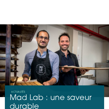
À PROPOS
CONTACT
FR
Investisseurs
Entrepreneurs
Actu
ACTUALITÉS
Mad Lab : une saveur
durable