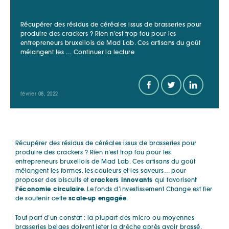
Récupérer des résidus de céréales issus de brasseries pour
produire des crackers ? Rien n’est trop fou pour les
entrepreneurs bruxellois de Mad Lab. Ces artisans du goût
de
mélangent les …
Continuer la lecture
« Mad
Lab
:
une
février 08, 2022
saveur
durable »
Récupérer des résidus de céréales issus de brasseries pour
produire des crackers ? Rien n’est trop fou pour les
entrepreneurs bruxellois de Mad Lab. Ces artisans du goût
mélangent les formes, les couleurs et les saveurs… pour
proposer des biscuits et
crackers innovants
qui favorisen
t
l’économie circulaire
. Le fonds d’investissement Change est fier
de soutenir cette
scale-up engagée
.
Tout part d’un constat : la plupart des micro ou moyennes
brasseries belges doivent jeter la drêche après avoir brassé.