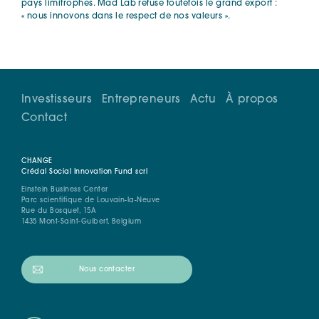
pays limitrophes. Mad Lab refuse toutefois le grand export :
« nous innovons dans le respect de nos valeurs ».
Investisseurs
Entrepreneurs
Actu
À propos
Contact
CHANGE
Crédal Social Innovation Fund scrl
Einstein Business Center
Parc scientifique de Louvain-la-Neuve
Rue du Bosquet, 15A
1435 Mont-Saint-Guibert, Belgium
Nous contacter