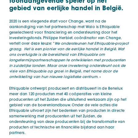
toonaangevende speler op het
gebied van eerlijke handel in België.
2020 is een vliegende start voor Change, want na de
aankondiging van het partnerschap met Waio is Ethiquable
geselecteerd voor financiering en ondersteuning door het
investeringsfonds. Philippe Herbiet, coördinator van Change,
vertelt over deze keuze: “
We ondersteunen het Ethiquable-project
graag. Het is een pionier van de eerlijke handel in België. Wat
ons overtuigde is de bereidheid van Ethiquable om
langetermijnpartnerschappen te ontwikkelen met producenten
in zuidelijke landen. Maar onze investering ondersteunt ook de
visie van Ethiquable op groei in België, met name door de
ontwikkeling van hun nieuwe logistieke centrum.
»
Ethiquable ontwerpt, produceert en distribueert in de Benelux
meer dan 120 producten met 40 coöperaties van kleine
producenten uit het Zuiden die uitsluitend werkzaam zijn op het
gebied van de boerenlandbouw. Onder de vele acties die
Ethiquable uitvoert zijn het bedenken van producten in directe
samenwerking met producenten uit het Zuiden, de
ondersteuning van deze producenten bij de transformatie van
producten of technische en financiële bijstand aan haar
partners.