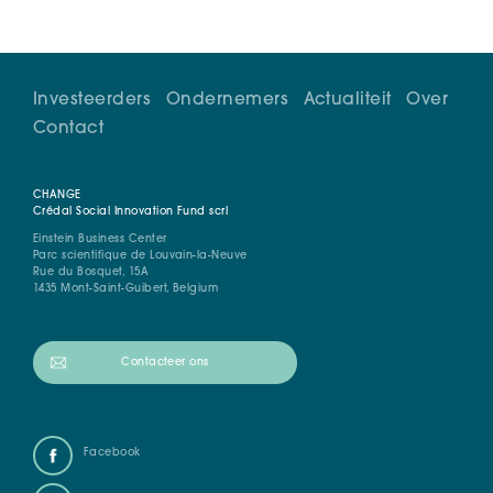
Investeerders
Ondernemers
Actualiteit
Over
Contact
CHANGE
Crédal Social Innovation Fund scrl
Einstein Business Center
Parc scientifique de Louvain-la-Neuve
Rue du Bosquet, 15A
1435 Mont-Saint-Guibert, Belgium
Contacteer ons
Facebook