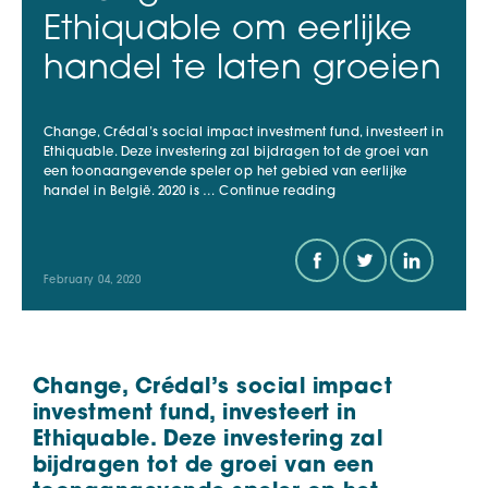
Ethiquable om eerlijke
handel te laten groeien
Change, Crédal’s social impact investment fund, investeert in
Ethiquable. Deze investering zal bijdragen tot de groei van
een toonaangevende speler op het gebied van eerlijke
“Change
handel in België. 2020 is …
Continue reading
investeert
in
Ethiquable
om
February 04, 2020
eerlijke
handel
te
laten
groeien”
Change, Crédal’s social impact
investment fund, investeert in
Ethiquable.
Deze investering zal
bijdragen tot de groei van een