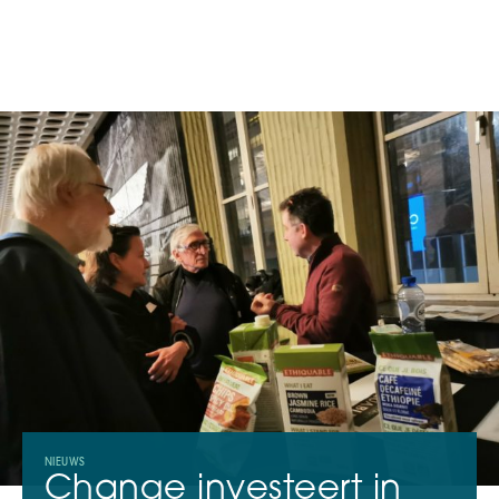
OVER
CONTACT
NL
Investeerders
Ondernemers
Actualiteit
NIEUWS
Change investeert in