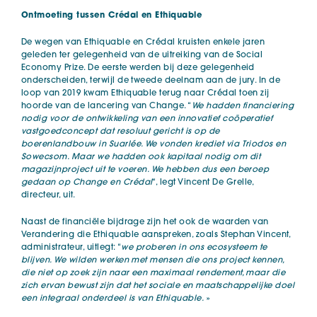
Ontmoeting tussen Crédal en Ethiquable
De wegen van Ethiquable en Crédal kruisten enkele jaren
geleden ter gelegenheid van de uitreiking van de Social
Economy Prize. De eerste werden bij deze gelegenheid
onderscheiden, terwijl de tweede deelnam aan de jury. In de
loop van 2019 kwam Ethiquable terug naar Crédal toen zij
hoorde van de lancering van Change. “
We hadden financiering
nodig voor de ontwikkeling van een innovatief coöperatief
vastgoedconcept dat resoluut gericht is op de
boerenlandbouw in Suarlée. We vonden krediet via Triodos en
Sowecsom. Maar we hadden ook kapitaal nodig om dit
magazijnproject uit te voeren. We hebben dus een beroep
gedaan op Change en Crédal
“, legt Vincent De Grelle,
directeur, uit.
Naast de financiële bijdrage zijn het ook de waarden van
Verandering die Ethiquable aanspreken, zoals Stephan Vincent,
administrateur, uitlegt: “
we proberen in ons ecosysteem te
blijven. We wilden werken met mensen die ons project kennen,
die niet op zoek zijn naar een maximaal rendement, maar die
zich ervan bewust zijn dat het sociale en maatschappelijke doel
een integraal onderdeel is van Ethiquable.
»